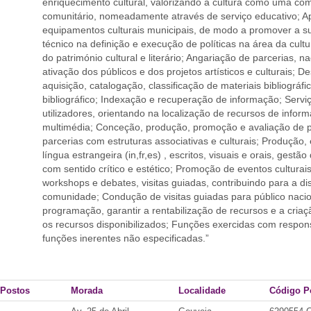
enriquecimento cultural, valorizando a cultura como uma c
comunitário, nomeadamente através de serviço educativo; A
equipamentos culturais municipais, de modo a promover a su
técnico na definição e execução de políticas na área da cu
do património cultural e literário; Angariação de parcerias, 
ativação dos públicos e dos projetos artísticos e culturais;
aquisição, catalogação, classificação de materiais bibliográf
bibliográfico; Indexação e recuperação de informação; Servi
utilizadores, orientando na localização de recursos de inform
multimédia; Conceção, produção, promoção e avaliação de pr
parcerias com estruturas associativas e culturais; Produçã
língua estrangeira (in,fr,es) , escritos, visuais e orais, gestã
com sentido crítico e estético; Promoção de eventos culturai
workshops e debates, visitas guiadas, contribuindo para a 
comunidade; Condução de visitas guiadas para público nacion
programação, garantir a rentabilização de recursos e a cria
os recursos disponibilizados; Funções exercidas com respon
funções inerentes não especificadas.”
 Postos
Morada
Localidade
Código P