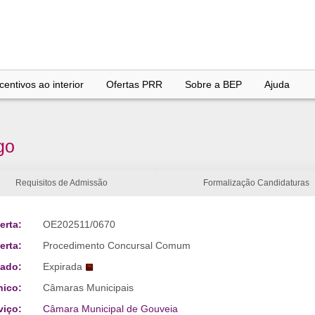
entivos ao interior
Ofertas PRR
Sobre a BEP
Ajuda
go
Requisitos de Admissão
Formalização Candidaturas
erta:
OE202511/0670
erta:
Procedimento Concursal Comum
tado:
Expirada
nico:
Câmaras Municipais
viço:
Câmara Municipal de Gouveia