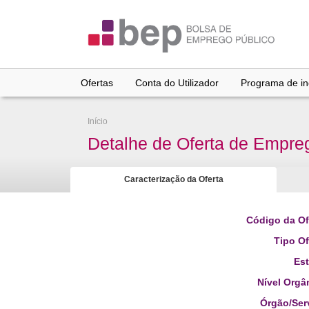
Ir
para
conteúdo
principal
Ofertas
Conta do Utilizador
Programa de inc
Início
Detalhe de Oferta de Empre
Caracterização da Oferta
Código da Of
Tipo Of
Es
Nível Orgâ
Órgão/Ser