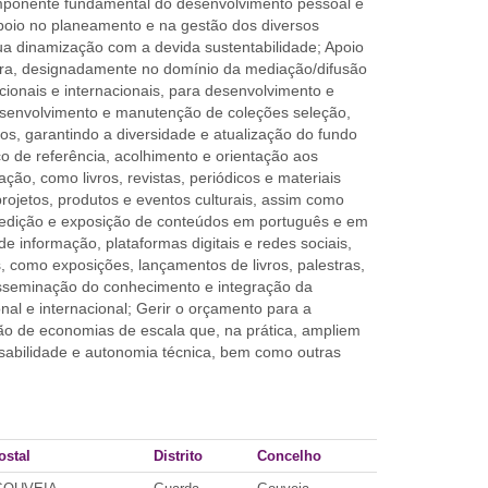
omponente fundamental do desenvolvimento pessoal e
poio no planeamento e na gestão dos diversos
a dinamização com a devida sustentabilidade; Apoio
ltura, designadamente no domínio da mediação/difusão
nacionais e internacionais, para desenvolvimento e
 Desenvolvimento e manutenção de coleções seleção,
icos, garantindo a diversidade e atualização do fundo
ço de referência, acolhimento e orientação aos
ação, como livros, revistas, periódicos e materiais
ojetos, produtos e eventos culturais, assim como
o, edição e exposição de conteúdos em português e em
o de informação, plataformas digitais e redes sociais,
s, como exposições, lançamentos de livros, palestras,
disseminação do conhecimento e integração da
al e internacional; Gerir o orçamento para a
ção de economias de escala que, na prática, ampliem
sabilidade e autonomia técnica, bem como outras
ostal
Distrito
Concelho