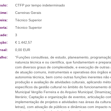
culo:
CTFP por tempo indeterminado
ime:
Carreiras Gerais
eira:
Técnico Superior
oria:
Técnico Superior
ade:
3
ção:
€ 1.442,57
sal:
0,00 EUR
alho:
“Funções consultivas, de estudo, planeamento, programação
natureza técnica e ou científica, que fundamentam e prepar
com diversos graus de complexidade, e execução de outras a
de atuação comuns, instrumentais e operativas dos órgãos e
autonomia técnica, bem como outras funções inerentes não 
produção e avaliação de atividades culturais, aplicando méto
específicos da gestão cultural no âmbito do funcionamento d
Municipal Vergílio Ferreira e do Arquivo Municipal; Dinamizaç
literário; Captação e organização de eventos, articulação co
implementação de projetos e atividades nas áreas da cultura;
letras), com ativação de públicos e dinâmicas com impacto na