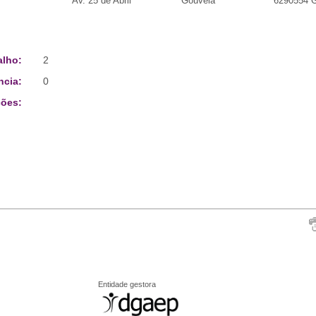
Av. 25 de Abril
Gouveia
6290554
alho:
2
ncia:
0
ões:
Entidade gestora