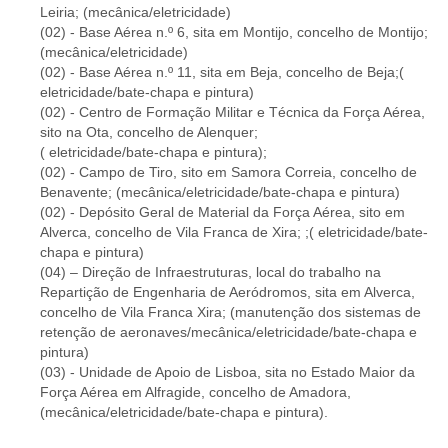
Leiria; (mecânica/eletricidade)
(02) - Base Aérea n.º 6, sita em Montijo, concelho de Montijo;
(mecânica/eletricidade)
(02) - Base Aérea n.º 11, sita em Beja, concelho de Beja;(
eletricidade/bate-chapa e pintura)
(02) - Centro de Formação Militar e Técnica da Força Aérea,
sito na Ota, concelho de Alenquer;
( eletricidade/bate-chapa e pintura);
(02) - Campo de Tiro, sito em Samora Correia, concelho de
Benavente; (mecânica/eletricidade/bate-chapa e pintura)
(02) - Depósito Geral de Material da Força Aérea, sito em
Alverca, concelho de Vila Franca de Xira; ;( eletricidade/bate-
chapa e pintura)
(04) – Direção de Infraestruturas, local do trabalho na
Repartição de Engenharia de Aeródromos, sita em Alverca,
concelho de Vila Franca Xira; (manutenção dos sistemas de
retenção de aeronaves/mecânica/eletricidade/bate-chapa e
pintura)
(03) - Unidade de Apoio de Lisboa, sita no Estado Maior da
Força Aérea em Alfragide, concelho de Amadora,
(mecânica/eletricidade/bate-chapa e pintura).