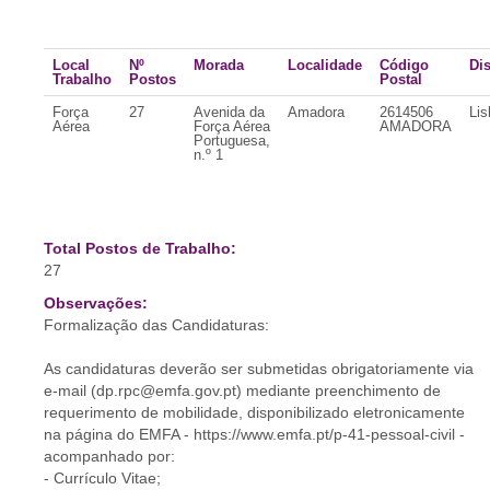
Local
Nº
Morada
Localidade
Código
Dis
Trabalho
Postos
Postal
Força
27
Avenida da
Amadora
2614506
Lis
Aérea
Força Aérea
AMADORA
Portuguesa,
n.º 1
Total Postos de Trabalho:
27
Observações:
Formalização das Candidaturas:
As candidaturas deverão ser submetidas obrigatoriamente via
e-mail (dp.rpc@emfa.gov.pt) mediante preenchimento de
requerimento de mobilidade, disponibilizado eletronicamente
na página do EMFA - https://www.emfa.pt/p-41-pessoal-civil -
acompanhado por:
- Currículo Vitae;