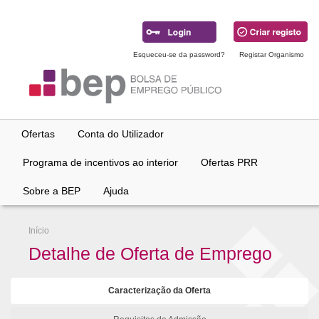
Ir
para
conteúdo
principal
Esqueceu-se da password?
Registar Organismo
Ofertas
Conta do Utilizador
Programa de incentivos ao interior
Ofertas PRR
Sobre a BEP
Ajuda
Início
Detalhe de Oferta de Emprego
Caracterização da Oferta