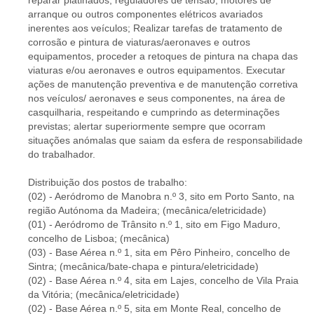
reparar platinados, reguladores de tensão, motores de
arranque ou outros componentes elétricos avariados
inerentes aos veículos; Realizar tarefas de tratamento de
corrosão e pintura de viaturas/aeronaves e outros
equipamentos, proceder a retoques de pintura na chapa das
viaturas e/ou aeronaves e outros equipamentos. Executar
ações de manutenção preventiva e de manutenção corretiva
nos veículos/ aeronaves e seus componentes, na área de
casquilharia, respeitando e cumprindo as determinações
previstas; alertar superiormente sempre que ocorram
situações anómalas que saiam da esfera de responsabilidade
do trabalhador.
Distribuição dos postos de trabalho:
(02) - Aeródromo de Manobra n.º 3, sito em Porto Santo, na
região Autónoma da Madeira; (mecânica/eletricidade)
(01) - Aeródromo de Trânsito n.º 1, sito em Figo Maduro,
concelho de Lisboa; (mecânica)
(03) - Base Aérea n.º 1, sita em Pêro Pinheiro, concelho de
Sintra; (mecânica/bate-chapa e pintura/eletricidade)
(02) - Base Aérea n.º 4, sita em Lajes, concelho de Vila Praia
da Vitória; (mecânica/eletricidade)
(02) - Base Aérea n.º 5, sita em Monte Real, concelho de