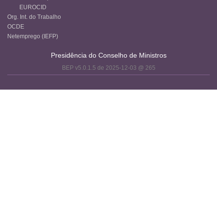
EUROCID
Org. Int. do Trabalho
OCDE
Netemprego (IEFP)
Presidência do Conselho de Ministros
BEP v5.0.1.5 de 2025-12-03 @ 265