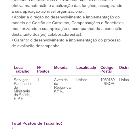
efetiva manutenção e atualização das funções, assegurando
a sua aplicação ao nível organizacional;
• Apoiar a direção no desenvolvimento e implementação do
modelo de Gestão de Carreiras, Compensações e Benefícios,
monitorizando a sua aplicação e acompanhando a execução
desta junto dos(as) colaboradores(as);
• Garantir o desenvolvimento e implementação do processo
de avaliação desempenho.
Local
Nº
Morada
Localidade
Código
Distri
Trabalho
Postos
Postal
Serviços
1
Avenida
Lisboa
1050189
Lisbo
Partilhados
da
LISBOA
do
República,
Ministério
n.º 61
da Saúde,
E.P.E.
Total Postos de Trabalho: