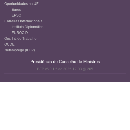
Oportunidades na UE
Eures
EPSO
Carreiras Internacionais
Instituto Diplomático
EUROCID
Org. Int. do Trabalho
OCDE
Netemprego (IEFP)
Presidência do Conselho de Ministros
BEP v5.0.1.5 de 2025-12-03 @ 265