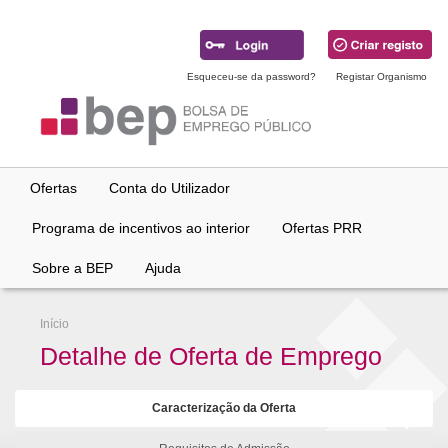
Ir
para
conteúdo
principal
Esqueceu-se da password?
Registar Organismo
Ofertas
Conta do Utilizador
Programa de incentivos ao interior
Ofertas PRR
Sobre a BEP
Ajuda
Início
Detalhe de Oferta de Emprego
Caracterização da Oferta