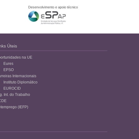
Desenvolvimento e apoio técnico
nks Úteis
ortunidades na UE
Eures
EPSO
rreiras Internacionais
Instituto Diplomático
EUROCID
g. Int. do Trabalho
CDE
temprego (IEFP)