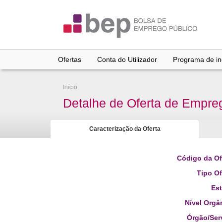
Ir
para
conteúdo
principal
Ofertas
Conta do Utilizador
Programa de inc
Início
Detalhe de Oferta de Empre
Caracterização da Oferta
Código da Of
Tipo Of
Es
Nível Orgâ
Órgão/Ser