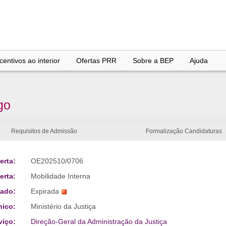
entivos ao interior
Ofertas PRR
Sobre a BEP
Ajuda
go
Requisitos de Admissão
Formalização Candidaturas
erta:
OE202510/0706
erta:
Mobilidade Interna
tado:
Expirada
nico:
Ministério da Justiça
viço:
Direção-Geral da Administração da Justiça