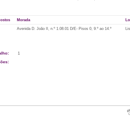
Postos
Morada
Lo
Avenida D. João II, n.º 1.08.01 D/E- Pisos 0, 9.º ao 14.º
Li
alho:
1
ões: