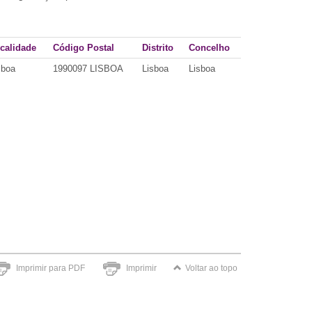
calidade
Código Postal
Distrito
Concelho
sboa
1990097 LISBOA
Lisboa
Lisboa
Imprimir para PDF
Imprimir
Voltar ao topo