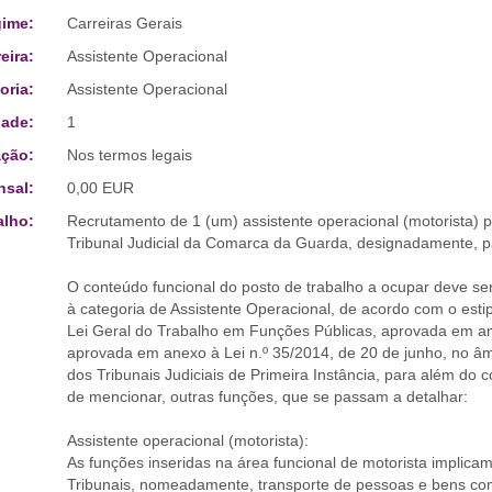
ime:
Carreiras Gerais
eira:
Assistente Operacional
oria:
Assistente Operacional
ade:
1
ção:
Nos termos legais
sal:
0,00 EUR
alho:
Recrutamento de 1 (um) assistente operacional (motorista) p
Tribunal Judicial da Comarca da Guarda, designadamente, p
O conteúdo funcional do posto de trabalho a ocupar deve ser 
à categoria de Assistente Operacional, de acordo com o esti
Lei Geral do Trabalho em Funções Públicas, aprovada em an
aprovada em anexo à Lei n.º 35/2014, de 20 de junho, no âmb
dos Tribunais Judiciais de Primeira Instância, para além do 
de mencionar, outras funções, que se passam a detalhar:
Assistente operacional (motorista):
As funções inseridas na área funcional de motorista implica
Tribunais, nomeadamente, transporte de pessoas e bens co