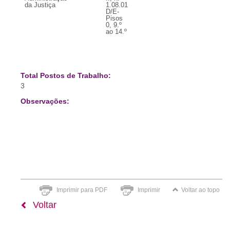
da Justiça
1.08.01
D/E-
Pisos
0, 9.º
ao 14.º
Total Postos de Trabalho:
3
Observações:
Imprimir para PDF
Imprimir
Voltar ao topo
Voltar