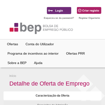
Ir
para
conteúdo
principal
Esqueceu-se da password?
Registar Organismo
Ofertas
Conta do Utilizador
Programa de incentivos ao interior
Ofertas PRR
Sobre a BEP
Ajuda
Início
Detalhe de Oferta de Emprego
Caracterização da Oferta