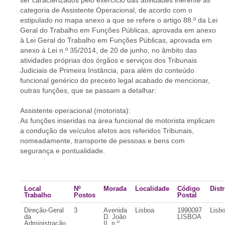
ser caracterizados pelo exercício das atividades inerente às
categoria de Assistente Operacional, de acordo com o
estipulado no mapa anexo a que se refere o artigo 88.º da Lei
Geral do Trabalho em Funções Públicas, aprovada em anexo
à Lei Geral do Trabalho em Funções Públicas, aprovada em
anexo à Lei n.º 35/2014, de 20 de junho, no âmbito das
atividades próprias dos órgãos e serviços dos Tribunais
Judiciais de Primeira Instância, para além do conteúdo
funcional genérico do preceito legal acabado de mencionar,
outras funções, que se passam a detalhar:
Assistente operacional (motorista):
As funções inseridas na área funcional de motorista implicam
a condução de veículos afetos aos referidos Tribunais,
nomeadamente, transporte de pessoas e bens com
segurança e pontualidade.
Local
Nº
Morada
Localidade
Código
Distr
Trabalho
Postos
Postal
Direção-Geral
3
Avenida
Lisboa
1990097
Lisb
da
D. João
LISBOA
Administração
II, n.º