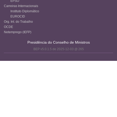
EPSO
Carreiras Internacionais
Instituto Diplomático
EUROCID
Org. Int. do Trabalho
OCDE
Netemprego (IEFP)
Presidência do Conselho de Ministros
BEP v5.0.1.5 de 2025-12-03 @ 265