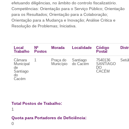
efetuando diligências, no âmbito do controlo fiscalizatório.
Competências: Orientação para o Serviço Público; Orientação
para os Resultados; Orientação para a Colaboração;
Orientação para a Mudança e Inovação; Análise Critica e
Resolução de Problemas; Iniciativa.
Local
Nº
Morada
Localidade
Código
Distr
Trabalho
Postos
Postal
Câmara
1
Praça do
Santiago
7540136
Setú
Municipal
Município
do Cacém
SANTIAGO
de
DO
Santiago
CACÉM
do
Cacém
Total Postos de Trabalho:
1
Quota para Portadores de Deficiência:
0