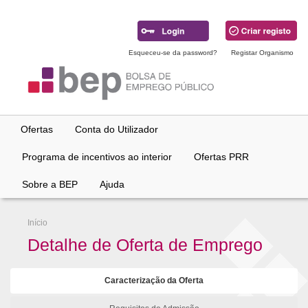
Ir
para
conteúdo
principal
Esqueceu-se da password?
Registar Organismo
Ofertas
Conta do Utilizador
Programa de incentivos ao interior
Ofertas PRR
Sobre a BEP
Ajuda
Início
Detalhe de Oferta de Emprego
Caracterização da Oferta