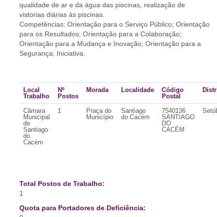
qualidade de ar e da água das piscinas, realização de
vistorias diárias às piscinas.
Competências: Orientação para o Serviço Público; Orientação
para os Resultados; Orientação para a Colaboração;
Orientação para a Mudança e Inovação; Orientação para a
Segurança; Iniciativa.
Local
Nº
Morada
Localidade
Código
Distr
Trabalho
Postos
Postal
Câmara
1
Praça do
Santiago
7540136
Setú
Municipal
Município
do Cacém
SANTIAGO
de
DO
Santiago
CACÉM
do
Cacém
Total Postos de Trabalho:
1
Quota para Portadores de Deficiência: