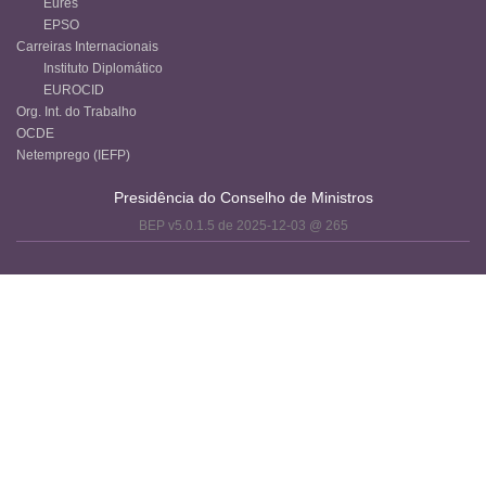
Eures
EPSO
Carreiras Internacionais
Instituto Diplomático
EUROCID
Org. Int. do Trabalho
OCDE
Netemprego (IEFP)
Presidência do Conselho de Ministros
BEP v5.0.1.5 de 2025-12-03 @ 265