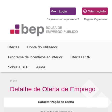
Ir
para
conteúdo
principal
Esqueceu-se da password?
Registar Organismo
Ofertas
Conta do Utilizador
Programa de incentivos ao interior
Ofertas PRR
Sobre a BEP
Ajuda
Início
Detalhe de Oferta de Emprego
Caracterização da Oferta