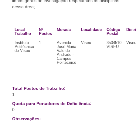
linhas gerais de investigação respeitantes às disciplinas
dessa área;
Local
Nº
Morada
Localidade
Código
Distr
Trabalho
Postos
Postal
Instituto
1
Avenida
Viseu
3504510
Vise
Politécnico
José Maria
VISEU
de Viseu
Vale de
Andrade -
Campus
Politécnico
Total Postos de Trabalho:
1
Quota para Portadores de Deficiência:
0
Observações: