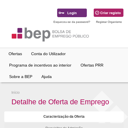
Ir
para
conteúdo
principal
Esqueceu-se da password?
Registar Organismo
Ofertas
Conta do Utilizador
Programa de incentivos ao interior
Ofertas PRR
Sobre a BEP
Ajuda
Início
Detalhe de Oferta de Emprego
Caracterização da Oferta