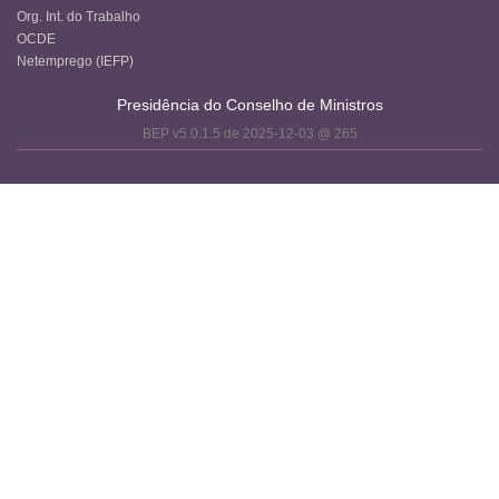
Org. Int. do Trabalho
OCDE
Netemprego (IEFP)
Presidência do Conselho de Ministros
BEP v5.0.1.5 de 2025-12-03 @ 265