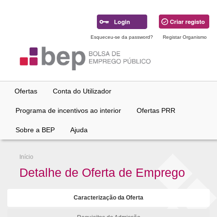
Ir
para
conteúdo
principal
Esqueceu-se da password?
Registar Organismo
Ofertas
Conta do Utilizador
Programa de incentivos ao interior
Ofertas PRR
Sobre a BEP
Ajuda
Início
Detalhe de Oferta de Emprego
Caracterização da Oferta