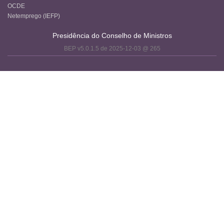
OCDE
Netemprego (IEFP)
Presidência do Conselho de Ministros
BEP v5.0.1.5 de 2025-12-03 @ 265