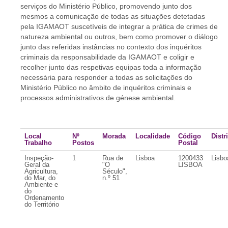
serviços do Ministério Público, promovendo junto dos
mesmos a comunicação de todas as situações detetadas
pela IGAMAOT suscetíveis de integrar a prática de crimes de
natureza ambiental ou outros, bem como promover o diálogo
junto das referidas instâncias no contexto dos inquéritos
criminais da responsabilidade da IGAMAOT e coligir e
recolher junto das respetivas equipas toda a informação
necessária para responder a todas as solicitações do
Ministério Público no âmbito de inquéritos criminais e
processos administrativos de génese ambiental.
Local
Nº
Morada
Localidade
Código
Distr
Trabalho
Postos
Postal
Inspeção-
1
Rua de
Lisboa
1200433
Lisbo
Geral da
"O
LISBOA
Agricultura,
Século",
do Mar, do
n.º 51
Ambiente e
do
Ordenamento
do Território