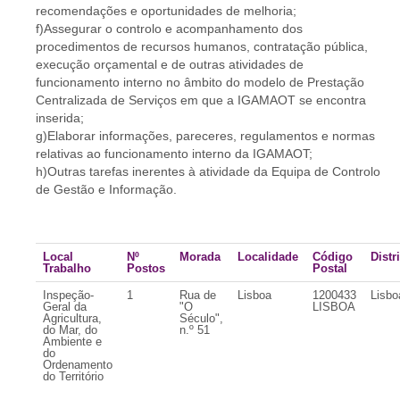
recomendações e oportunidades de melhoria;
f)Assegurar o controlo e acompanhamento dos
procedimentos de recursos humanos, contratação pública,
execução orçamental e de outras atividades de
funcionamento interno no âmbito do modelo de Prestação
Centralizada de Serviços em que a IGAMAOT se encontra
inserida;
g)Elaborar informações, pareceres, regulamentos e normas
relativas ao funcionamento interno da IGAMAOT;
h)Outras tarefas inerentes à atividade da Equipa de Controlo
de Gestão e Informação.
Local
Nº
Morada
Localidade
Código
Distr
Trabalho
Postos
Postal
Inspeção-
1
Rua de
Lisboa
1200433
Lisbo
Geral da
"O
LISBOA
Agricultura,
Século",
do Mar, do
n.º 51
Ambiente e
do
Ordenamento
do Território