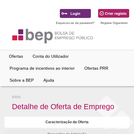
Ir
para
conteúdo
principal
Esqueceu-se da password?
Registar Organismo
Ofertas
Conta do Utilizador
Programa de incentivos ao interior
Ofertas PRR
Sobre a BEP
Ajuda
Início
Detalhe de Oferta de Emprego
Caracterização da Oferta