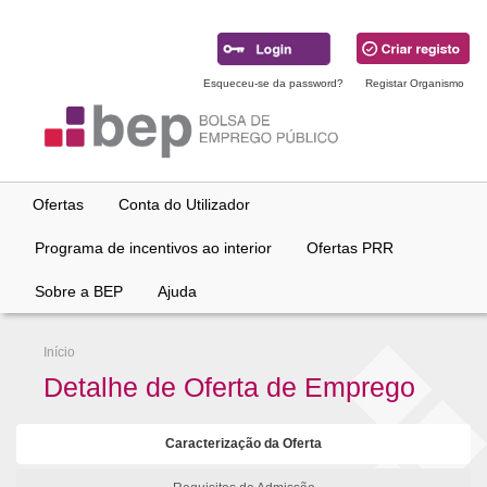
Ir
para
conteúdo
principal
Esqueceu-se da password?
Registar Organismo
Ofertas
Conta do Utilizador
Programa de incentivos ao interior
Ofertas PRR
Sobre a BEP
Ajuda
Início
Detalhe de Oferta de Emprego
Caracterização da Oferta