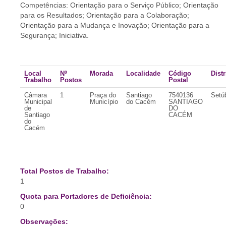
Competências: Orientação para o Serviço Público; Orientação
para os Resultados; Orientação para a Colaboração;
Orientação para a Mudança e Inovação; Orientação para a
Segurança; Iniciativa.
Local
Nº
Morada
Localidade
Código
Distr
Trabalho
Postos
Postal
Câmara
1
Praça do
Santiago
7540136
Setú
Municipal
Município
do Cacém
SANTIAGO
de
DO
Santiago
CACÉM
do
Cacém
Total Postos de Trabalho:
1
Quota para Portadores de Deficiência:
0
Observações: