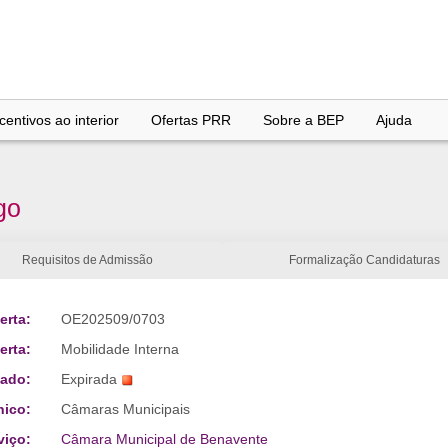
entivos ao interior
Ofertas PRR
Sobre a BEP
Ajuda
go
Requisitos de Admissão
Formalização Candidaturas
erta:
OE202509/0703
erta:
Mobilidade Interna
tado:
Expirada
nico:
Câmaras Municipais
viço:
Câmara Municipal de Benavente