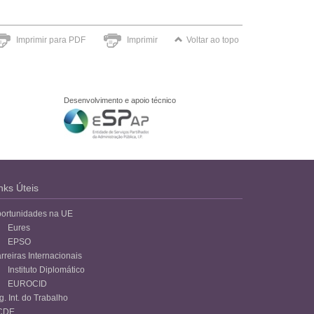
Imprimir para PDF
Imprimir
Voltar ao topo
Desenvolvimento e apoio técnico
nks Úteis
ortunidades na UE
Eures
EPSO
rreiras Internacionais
Instituto Diplomático
EUROCID
g. Int. do Trabalho
CDE