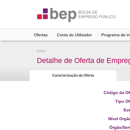
Ir
para
conteúdo
principal
Ofertas
Conta do Utilizador
Programa de inc
Início
Detalhe de Oferta de Empre
Caracterização da Oferta
Código da Of
Tipo Of
Es
Nível Orgâ
Órgão/Ser