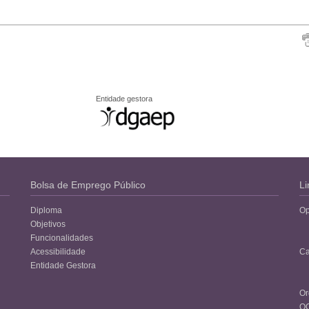
Entidade gestora
Bolsa de Emprego Público
Li
Diploma
Op
Objetivos
Funcionalidades
Acessibilidade
Ca
Entidade Gestora
Or
O