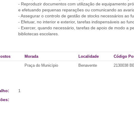
- Reproduzir documentos com utilização de equipamento pr
e efetuando pequenas reparações ou comunicando as avarias
- Assegurar o controlo de gestão de stocks necessários ao f
- Efetuar, no interior e exterior, tarefas indispensáveis ao f
- Exercer, quando necessário, tarefas de apoio de modo a pe
bibliotecas escolares.
Postos
Morada
Localidade
Código Pos
Praça do Município
Benavente
2130038 
alho:
1
ões: