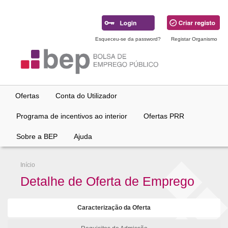
Ir
para
conteúdo
principal
Esqueceu-se da password?
Registar Organismo
Ofertas
Conta do Utilizador
Programa de incentivos ao interior
Ofertas PRR
Sobre a BEP
Ajuda
Início
Detalhe de Oferta de Emprego
Caracterização da Oferta