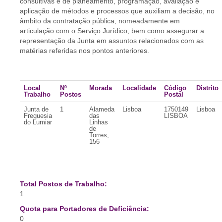
consultivas e de planeamento, programação, avaliação e
aplicação de métodos e processos que auxiliam a decisão, no
âmbito da contratação pública, nomeadamente em
articulação com o Serviço Jurídico; bem como assegurar a
representação da Junta em assuntos relacionados com as
matérias referidas nos pontos anteriores.
Local
Nº
Morada
Localidade
Código
Distrito
Trabalho
Postos
Postal
Junta de
1
Alameda
Lisboa
1750149
Lisboa
Freguesia
das
LISBOA
do Lumiar
Linhas
de
Torres,
156
Total Postos de Trabalho:
1
Quota para Portadores de Deficiência:
0