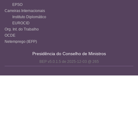
EPSO
Carreiras Internacionais
Instituto Diplomático
EUROCID
Org. Int. do Trabalho
OCDE
Netemprego (IEFP)
Presidência do Conselho de Ministros
BEP v5.0.1.5 de 2025-12-03 @ 265