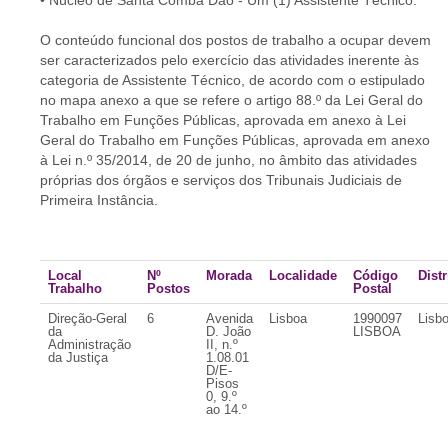
• Núcleo de Santa Comba Dão - Um (1) Assistente Técnico.
O conteúdo funcional dos postos de trabalho a ocupar devem
ser caracterizados pelo exercício das atividades inerente às
categoria de Assistente Técnico, de acordo com o estipulado
no mapa anexo a que se refere o artigo 88.º da Lei Geral do
Trabalho em Funções Públicas, aprovada em anexo à Lei
Geral do Trabalho em Funções Públicas, aprovada em anexo
à Lei n.º 35/2014, de 20 de junho, no âmbito das atividades
próprias dos órgãos e serviços dos Tribunais Judiciais de
Primeira Instância.
Local
Nº
Morada
Localidade
Código
Distr
Trabalho
Postos
Postal
Direção-Geral
6
Avenida
Lisboa
1990097
Lisb
da
D. João
LISBOA
Administração
II, n.º
da Justiça
1.08.01
D/E-
Pisos
0, 9.º
ao 14.º