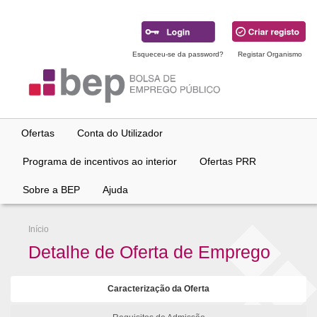
Ir
para
conteúdo
principal
Esqueceu-se da password?
Registar Organismo
Ofertas
Conta do Utilizador
Programa de incentivos ao interior
Ofertas PRR
Sobre a BEP
Ajuda
Início
Detalhe de Oferta de Emprego
Caracterização da Oferta