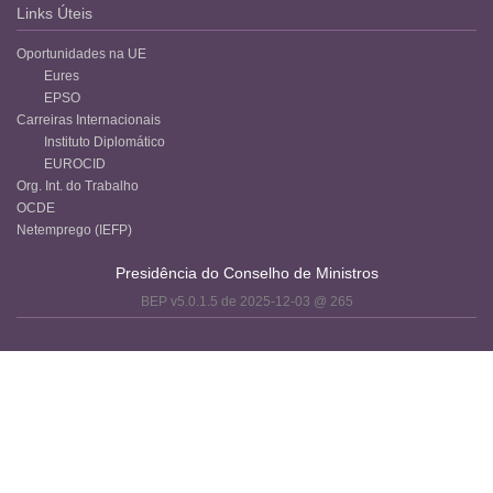
Links Úteis
Oportunidades na UE
Eures
EPSO
Carreiras Internacionais
Instituto Diplomático
EUROCID
Org. Int. do Trabalho
OCDE
Netemprego (IEFP)
Presidência do Conselho de Ministros
BEP v5.0.1.5 de 2025-12-03 @ 265