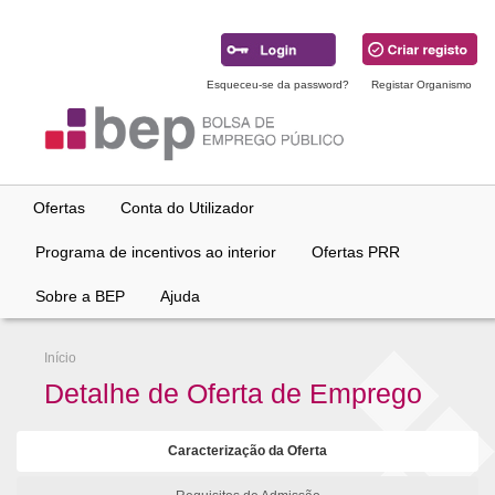
Ir
para
conteúdo
principal
Esqueceu-se da password?
Registar Organismo
Ofertas
Conta do Utilizador
Programa de incentivos ao interior
Ofertas PRR
Sobre a BEP
Ajuda
Início
Detalhe de Oferta de Emprego
Caracterização da Oferta