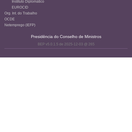
Instituto Diplomático
EUROCID
Org. Int. do Trabalho
OCDE
Netemprego (IEFP)
Presidência do Conselho de Ministros
BEP v5.0.1.5 de 2025-12-03 @ 265