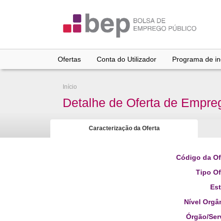
Ir
para
conteúdo
principal
Ofertas
Conta do Utilizador
Programa de inc
Início
Detalhe de Oferta de Empre
Caracterização da Oferta
Código da Of
Tipo Of
Es
Nível Orgâ
Órgão/Ser