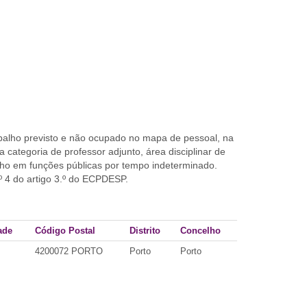
balho previsto e não ocupado no mapa de pessoal, na
a categoria de professor adjunto, área disciplinar de
lho em funções públicas por tempo indeterminado.
 4 do artigo 3.º do ECPDESP.
ade
Código Postal
Distrito
Concelho
4200072 PORTO
Porto
Porto