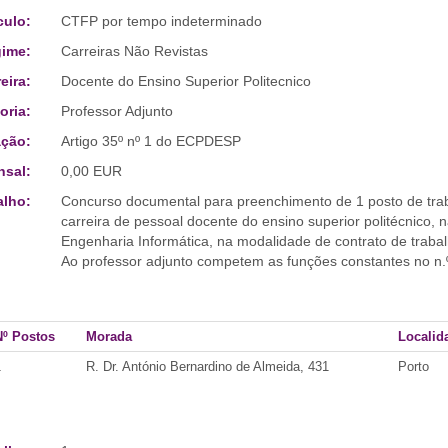
culo:
CTFP por tempo indeterminado
ime:
Carreiras Não Revistas
eira:
Docente do Ensino Superior Politecnico
oria:
Professor Adjunto
ção:
Artigo 35º nº 1 do ECPDESP
sal:
0,00 EUR
alho:
Concurso documental para preenchimento de 1 posto de tra
carreira de pessoal docente do ensino superior politécnico, n
Engenharia Informática, na modalidade de contrato de traba
Ao professor adjunto competem as funções constantes no n.º
Nº Postos
Morada
Localid
1
R. Dr. António Bernardino de Almeida, 431
Porto