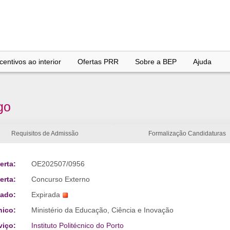
entivos ao interior
Ofertas PRR
Sobre a BEP
Ajuda
go
Requisitos de Admissão
Formalização Candidaturas
erta:
OE202507/0956
erta:
Concurso Externo
tado:
Expirada
nico:
Ministério da Educação, Ciência e Inovação
viço:
Instituto Politécnico do Porto