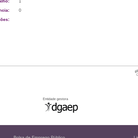
alho:
1
ncia:
0
ões:
Entidade gestora
Bolsa de Emprego Público
Li