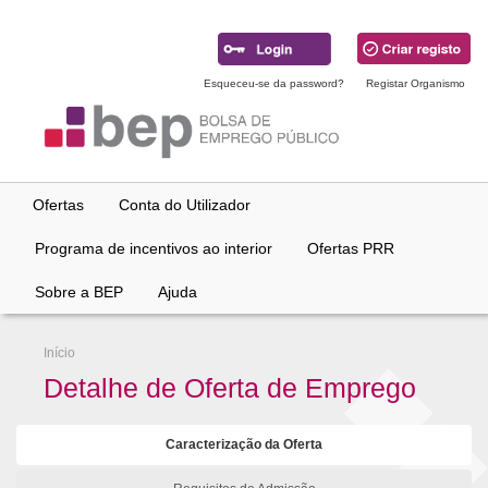
Ir
para
conteúdo
principal
Esqueceu-se da password?
Registar Organismo
Ofertas
Conta do Utilizador
Programa de incentivos ao interior
Ofertas PRR
Sobre a BEP
Ajuda
Início
Detalhe de Oferta de Emprego
Caracterização da Oferta