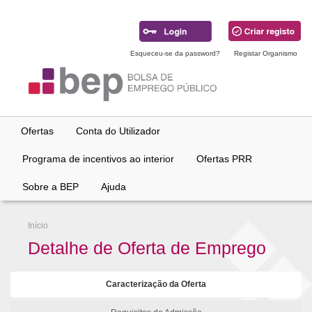
Ir
para
conteúdo
principal
Esqueceu-se da password?
Registar Organismo
Ofertas
Conta do Utilizador
Programa de incentivos ao interior
Ofertas PRR
Sobre a BEP
Ajuda
Início
Detalhe de Oferta de Emprego
Caracterização da Oferta