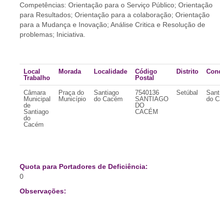
Competências: Orientação para o Serviço Público; Orientação
para Resultados; Orientação para a colaboração; Orientação
para a Mudança e Inovação; Análise Critica e Resolução de
problemas; Iniciativa.
Local
Morada
Localidade
Código
Distrito
Con
Trabalho
Postal
Câmara
Praça do
Santiago
7540136
Setúbal
Sant
Municipal
Município
do Cacém
SANTIAGO
do 
de
DO
Santiago
CACÉM
do
Cacém
Quota para Portadores de Deficiência:
0
Observações: