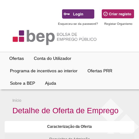
Ir
para
conteúdo
principal
Esqueceu-se da password?
Registar Organismo
Ofertas
Conta do Utilizador
Programa de incentivos ao interior
Ofertas PRR
Sobre a BEP
Ajuda
Início
Detalhe de Oferta de Emprego
Caracterização da Oferta