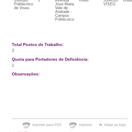
Instituto
3
Avenida
Viseu
3504510
Vise
Politécnico
José Maria
VISEU
de Viseu
Vale de
Andrade -
Campus
Politécnico
Total Postos de Trabalho:
3
Quota para Portadores de Deficiência:
1
Observações:
Imprimir para PDF
Imprimir
Voltar ao topo