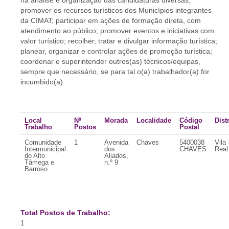
na análise e organização das candidaturas diversas;
promover os recursos turísticos dos Municípios integrantes
da CIMAT; participar em ações de formação direta, com
atendimento ao público; promover eventos e iniciativas com
valor turístico; recolher, tratar e divulgar informação turística;
planear, organizar e controlar ações de promoção turística;
coordenar e superintender outros(as) técnicos/equipas,
sempre que necessário, se para tal o(a) trabalhador(a) for
incumbido(a).
Local
Nº
Morada
Localidade
Código
Dist
Trabalho
Postos
Postal
Comunidade
1
Avenida
Chaves
5400038
Vila
Intermunicipal
dos
CHAVES
Real
do Alto
Aliados,
Tâmega e
n.º 9
Barroso
Total Postos de Trabalho:
1