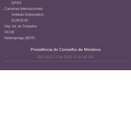
EPSO
Carreiras Internacionais
Instituto Diplomático
EUROCID
Org. Int. do Trabalho
OCDE
Netemprego (IEFP)
Presidência do Conselho de Ministros
BEP v5.0.1.5 de 2025-12-03 @ 265