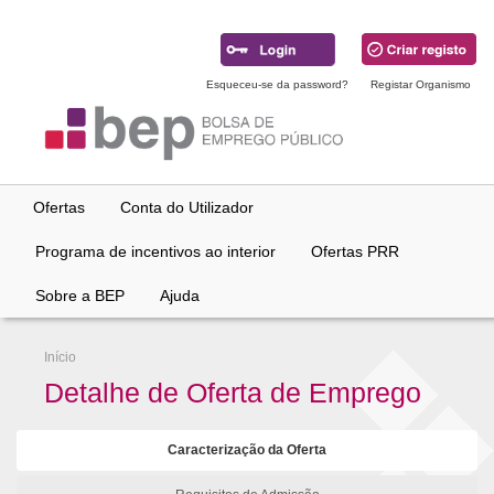
Ir
para
conteúdo
principal
Esqueceu-se da password?
Registar Organismo
Ofertas
Conta do Utilizador
Programa de incentivos ao interior
Ofertas PRR
Sobre a BEP
Ajuda
Início
Detalhe de Oferta de Emprego
Caracterização da Oferta