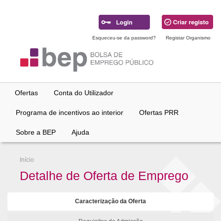
Ir
para
conteúdo
principal
Esqueceu-se da password?
Registar Organismo
Ofertas
Conta do Utilizador
Programa de incentivos ao interior
Ofertas PRR
Sobre a BEP
Ajuda
Início
Detalhe de Oferta de Emprego
Caracterização da Oferta