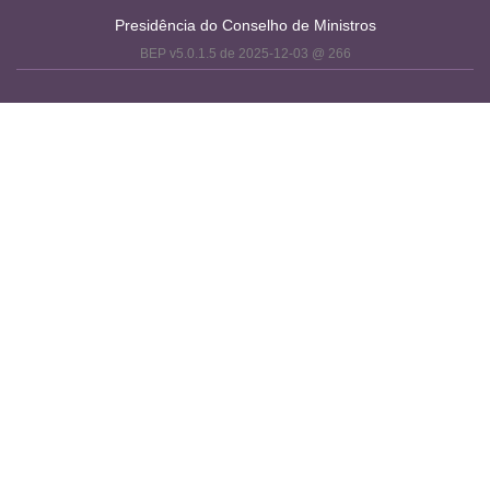
Presidência do Conselho de Ministros
BEP v5.0.1.5 de 2025-12-03 @ 266