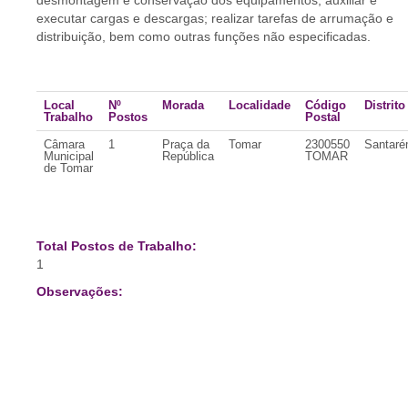
desmontagem e conservação dos equipamentos; auxiliar e
executar cargas e descargas; realizar tarefas de arrumação e
distribuição, bem como outras funções não especificadas.
Local
Nº
Morada
Localidade
Código
Distrito
Trabalho
Postos
Postal
Câmara
1
Praça da
Tomar
2300550
Santar
Municipal
República
TOMAR
de Tomar
Total Postos de Trabalho:
1
Observações: