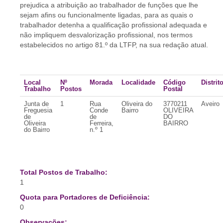
prejudica a atribuição ao trabalhador de funções que lhe
sejam afins ou funcionalmente ligadas, para as quais o
trabalhador detenha a qualificação profissional adequada e
não impliquem desvalorização profissional, nos termos
estabelecidos no artigo 81.º da LTFP, na sua redação atual.
Local
Nº
Morada
Localidade
Código
Distrit
Trabalho
Postos
Postal
Junta de
1
Rua
Oliveira do
3770211
Aveiro
Freguesia
Conde
Bairro
OLIVEIRA
de
de
DO
Oliveira
Ferreira,
BAIRRO
do Bairro
n.º 1
Total Postos de Trabalho:
1
Quota para Portadores de Deficiência:
0
Observações: