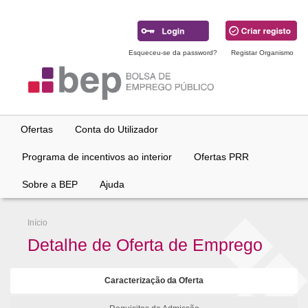
Ir
para
conteúdo
principal
Esqueceu-se da password?
Registar Organismo
Ofertas
Conta do Utilizador
Programa de incentivos ao interior
Ofertas PRR
Sobre a BEP
Ajuda
Início
Detalhe de Oferta de Emprego
Caracterização da Oferta