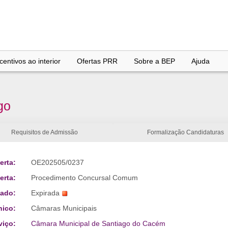
entivos ao interior
Ofertas PRR
Sobre a BEP
Ajuda
go
Requisitos de Admissão
Formalização Candidaturas
erta:
OE202505/0237
erta:
Procedimento Concursal Comum
tado:
Expirada
nico:
Câmaras Municipais
viço:
Câmara Municipal de Santiago do Cacém