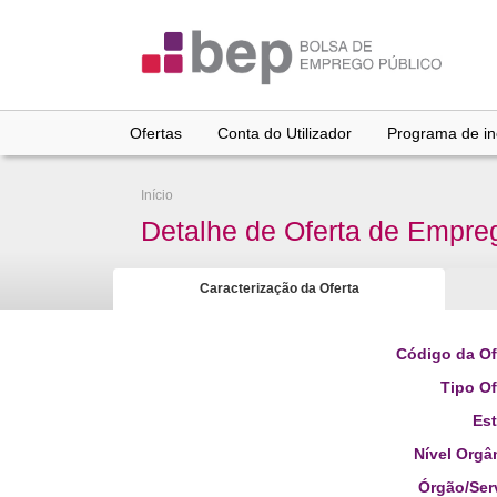
Ir
para
conteúdo
principal
Ofertas
Conta do Utilizador
Programa de inc
Início
Detalhe de Oferta de Empre
Caracterização da Oferta
Código da Of
Tipo Of
Es
Nível Orgâ
Órgão/Ser