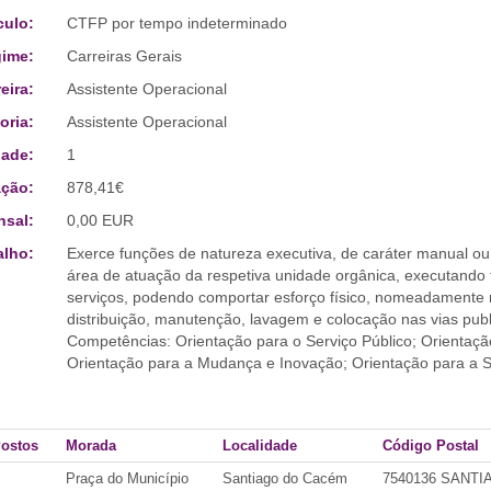
culo:
CTFP por tempo indeterminado
ime:
Carreiras Gerais
eira:
Assistente Operacional
oria:
Assistente Operacional
ade:
1
ção:
878,41€
sal:
0,00 EUR
alho:
Exerce funções de natureza executiva, de caráter manual ou
área de atuação da respetiva unidade orgânica, executando 
serviços, podendo comportar esforço físico, nomeadamente r
distribuição, manutenção, lavagem e colocação nas vias publ
Competências: Orientação para o Serviço Público; Orientaçã
Orientação para a Mudança e Inovação; Orientação para a Se
Postos
Morada
Localidade
Código Postal
Praça do Município
Santiago do Cacém
7540136 SANT