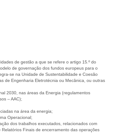
dades de gestão a que se refere o artigo 15.º do
 modelo de governação dos fundos europeus para o
egra-se na Unidade de Sustentabilidade e Coesão
turas de Engenharia Eletrotécnia ou Mecânica, ou outras
nal 2030, nas áreas da Energia (regulamentos
sos – AAC);
nciadas na área da energia;
ama Operacional;
cação dos trabalhos executados, relacionados com
 de Relatórios Finais de encerramento das operações