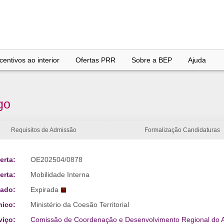
entivos ao interior
Ofertas PRR
Sobre a BEP
Ajuda
go
Requisitos de Admissão
Formalização Candidaturas
erta:
OE202504/0878
erta:
Mobilidade Interna
tado:
Expirada
nico:
Ministério da Coesão Territorial
viço:
Comissão de Coordenação e Desenvolvimento Regional do Al