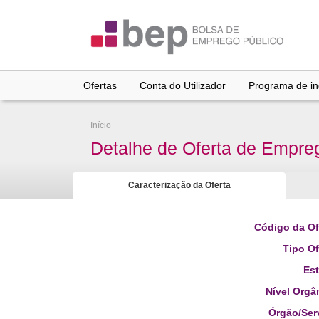
Ir
para
conteúdo
principal
Ofertas
Conta do Utilizador
Programa de inc
Início
Detalhe de Oferta de Empre
Caracterização da Oferta
Código da Of
Tipo Of
Es
Nível Orgâ
Órgão/Ser