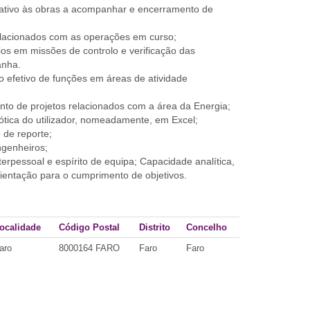
lativo às obras a acompanhar e encerramento de
relacionados com as operações em curso;
rios em missões de controlo e verificação das
anha.
o efetivo de funções em áreas de atividade
to de projetos relacionados com a área da Energia;
ótica do utilizador, nomeadamente, em Excel;
 de reporte;
ngenheiros;
erpessoal e espírito de equipa; Capacidade analítica,
rientação para o cumprimento de objetivos.
ocalidade
Código Postal
Distrito
Concelho
aro
8000164 FARO
Faro
Faro