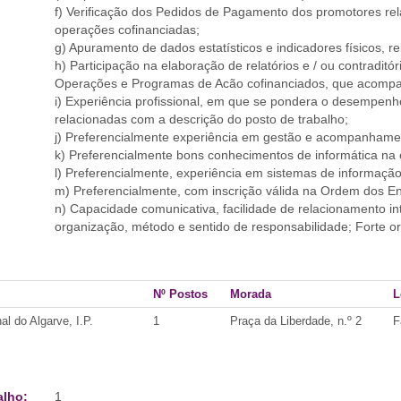
f) Verificação dos Pedidos de Pagamento dos promotores re
operações cofinanciadas;
g) Apuramento de dados estatísticos e indicadores físicos, 
h) Participação na elaboração de relatórios e / ou contraditó
Operações e Programas de Acão cofinanciados, que acomp
i) Experiência profissional, em que se pondera o desempenh
relacionadas com a descrição do posto de trabalho;
j) Preferencialmente experiência em gestão e acompanhamen
k) Preferencialmente bons conhecimentos de informática na 
l) Preferencialmente, experiência em sistemas de informação
m) Preferencialmente, com inscrição válida na Ordem dos E
n) Capacidade comunicativa, facilidade de relacionamento int
organização, método e sentido de responsabilidade; Forte o
Nº Postos
Morada
L
 do Algarve, I.P.
1
Praça da Liberdade, n.º 2
F
alho:
1