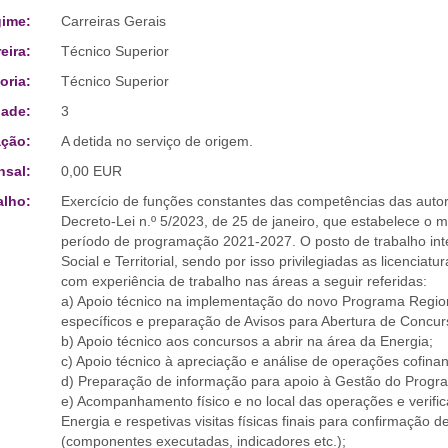
ime:
Carreiras Gerais
eira:
Técnico Superior
oria:
Técnico Superior
ade:
3
ção:
A detida no serviço de origem.
sal:
0,00 EUR
alho:
Exercício de funções constantes das competências das autori
Decreto-Lei n.º 5/2023, de 25 de janeiro, que estabelece o
período de programação 2021-2027. O posto de trabalho int
Social e Territorial, sendo por isso privilegiadas as licencia
com experiência de trabalho nas áreas a seguir referidas:
a) Apoio técnico na implementação do novo Programa Regio
específicos e preparação de Avisos para Abertura de Concur
b) Apoio técnico aos concursos a abrir na área da Energia;
c) Apoio técnico à apreciação e análise de operações cofina
d) Preparação de informação para apoio à Gestão do Progr
e) Acompanhamento físico e no local das operações e verifi
Energia e respetivas visitas físicas finais para confirmação
(componentes executadas, indicadores etc.);