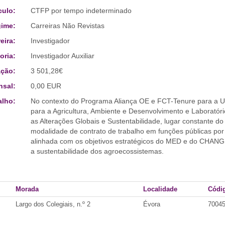
culo:
CTFP por tempo indeterminado
ime:
Carreiras Não Revistas
eira:
Investigador
oria:
Investigador Auxiliar
ção:
3 501,28€
sal:
0,00 EUR
alho:
No contexto do Programa Aliança OE e FCT-Tenure para a U
para a Agricultura, Ambiente e Desenvolvimento e Laborató
as Alterações Globais e Sustentabilidade, lugar constante d
modalidade de contrato de trabalho em funções públicas por
alinhada com os objetivos estratégicos do MED e do CHANG
a sustentabilidade dos agroecossistemas.
Morada
Localidade
Códig
Largo dos Colegiais, n.º 2
Évora
7004