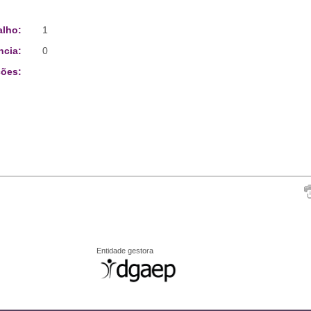
alho:
1
ncia:
0
ões:
Entidade gestora