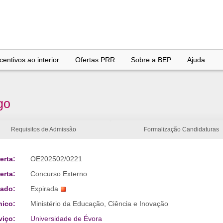
entivos ao interior
Ofertas PRR
Sobre a BEP
Ajuda
go
Requisitos de Admissão
Formalização Candidaturas
erta:
OE202502/0221
erta:
Concurso Externo
tado:
Expirada
nico:
Ministério da Educação, Ciência e Inovação
viço:
Universidade de Évora