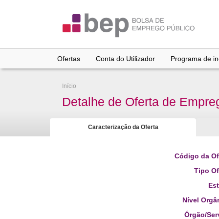
Ir
para
conteúdo
principal
Ofertas
Conta do Utilizador
Programa de inc
Início
Detalhe de Oferta de Empre
Caracterização da Oferta
Código da Of
Tipo Of
Es
Nível Orgâ
Órgão/Ser