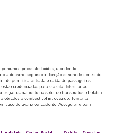
o percursos preestabelecidos, atendendo,
 o autocarro, segundo indicação sonora de dentro do
fim de permitir a entrada e saída de passageiros;
a estão credenciados para o efeito; Informar os
ntregar diariamente no setor de transportes o boletim
s efetuados e combustível introduzido; Tomar as
 em caso de avaria ou acidente; Assegurar o bom
Localidade
Código Postal
Distrito
Concelho