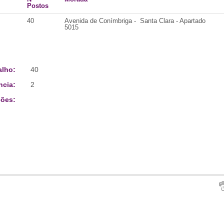
Postos
40
Avenida de Conímbriga - Santa Clara - Apartado
5015
alho:
40
ncia:
2
ões: