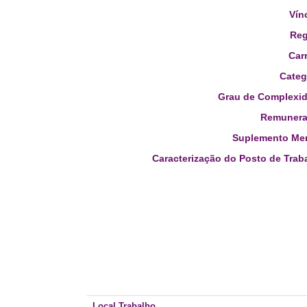
Vín
Reg
Carr
Categ
Grau de Complexid
Remunera
Suplemento Men
Caracterização do Posto de Trab
Local Trabalho