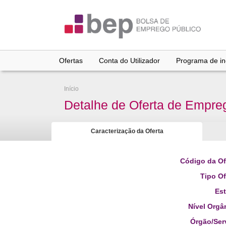
Ir
para
conteúdo
principal
Ofertas
Conta do Utilizador
Programa de inc
Início
Detalhe de Oferta de Empre
Caracterização da Oferta
Código da Of
Tipo Of
Es
Nível Orgâ
Órgão/Ser