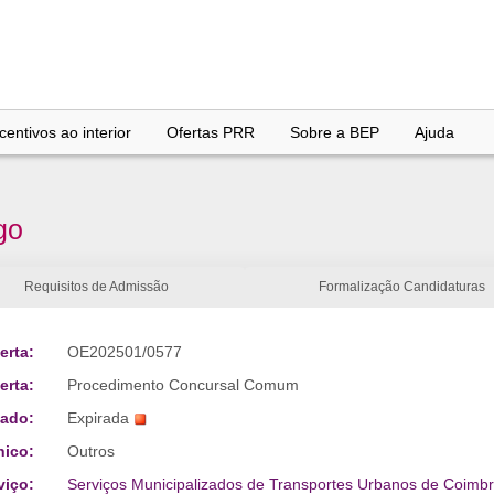
entivos ao interior
Ofertas PRR
Sobre a BEP
Ajuda
go
Requisitos de Admissão
Formalização Candidaturas
erta:
OE202501/0577
erta:
Procedimento Concursal Comum
tado:
Expirada
nico:
Outros
viço:
Serviços Municipalizados de Transportes Urbanos de Coimb