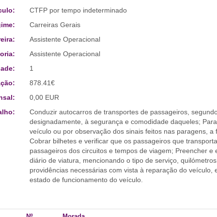
culo:
CTFP por tempo indeterminado
ime:
Carreiras Gerais
eira:
Assistente Operacional
oria:
Assistente Operacional
ade:
1
ção:
878.41€
sal:
0,00 EUR
alho:
Conduzir autocarros de transportes de passageiros, segund
designadamente, à segurança e comodidade daqueles; Parar
veículo ou por observação dos sinais feitos nas paragens, a 
Cobrar bilhetes e verificar que os passageiros que transport
passageiros dos circuitos e tempos de viagem; Preencher e e
diário de viatura, mencionando o tipo de serviço, quilómetro
providências necessárias com vista à reparação do veículo,
estado de funcionamento do veículo.
Nº
Morada