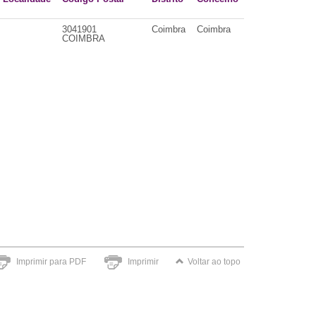
3041901
Coimbra
Coimbra
COIMBRA
Imprimir para PDF
Imprimir
Voltar ao topo