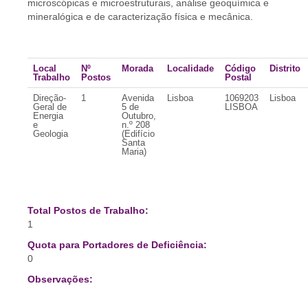
microscópicas e microestruturais, análise geoquímica e
mineralógica e de caracterização física e mecânica.
Local
Nº
Morada
Localidade
Código
Distrito
Trabalho
Postos
Postal
Direção-
1
Avenida
Lisboa
1069203
Lisboa
Geral de
5 de
LISBOA
Energia
Outubro,
e
n.º 208
Geologia
(Edifício
Santa
Maria)
Total Postos de Trabalho:
1
Quota para Portadores de Deficiência:
0
Observações: