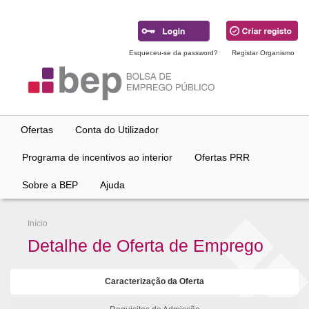
Ir
para
conteúdo
principal
Esqueceu-se da password?
Registar Organismo
Ofertas
Conta do Utilizador
Programa de incentivos ao interior
Ofertas PRR
Sobre a BEP
Ajuda
Início
Detalhe de Oferta de Emprego
Caracterização da Oferta