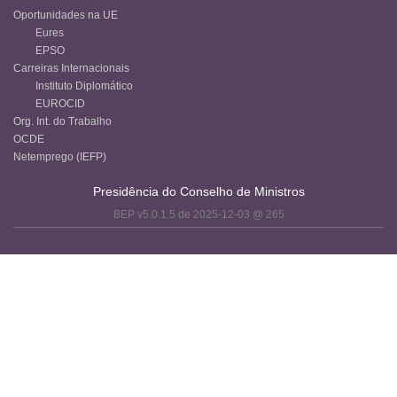
Oportunidades na UE
Eures
EPSO
Carreiras Internacionais
Instituto Diplomático
EUROCID
Org. Int. do Trabalho
OCDE
Netemprego (IEFP)
Presidência do Conselho de Ministros
BEP v5.0.1.5 de 2025-12-03 @ 265