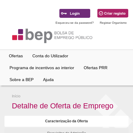
Ir
para
conteúdo
principal
Esqueceu-se da password?
Registar Organismo
Ofertas
Conta do Utilizador
Programa de incentivos ao interior
Ofertas PRR
Sobre a BEP
Ajuda
Início
Detalhe de Oferta de Emprego
Caracterização da Oferta