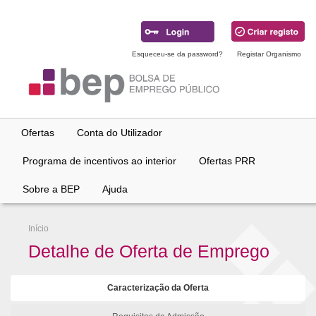
Ir
para
conteúdo
principal
Esqueceu-se da password?
Registar Organismo
Ofertas
Conta do Utilizador
Programa de incentivos ao interior
Ofertas PRR
Sobre a BEP
Ajuda
Início
Detalhe de Oferta de Emprego
Caracterização da Oferta