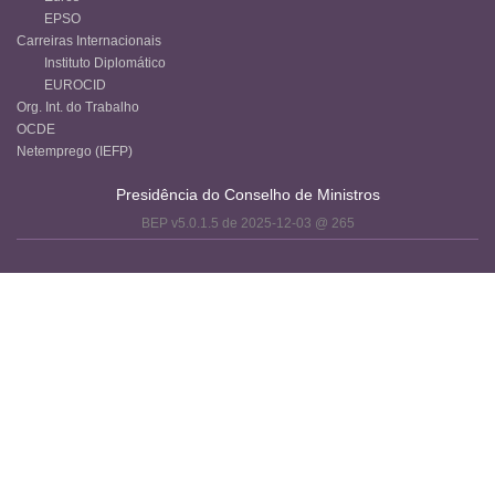
EPSO
Carreiras Internacionais
Instituto Diplomático
EUROCID
Org. Int. do Trabalho
OCDE
Netemprego (IEFP)
Presidência do Conselho de Ministros
BEP v5.0.1.5 de 2025-12-03 @ 265