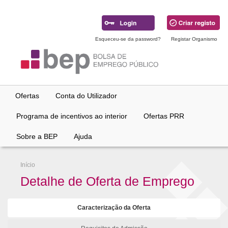
Ir
para
conteúdo
principal
Esqueceu-se da password?
Registar Organismo
Ofertas
Conta do Utilizador
Programa de incentivos ao interior
Ofertas PRR
Sobre a BEP
Ajuda
Início
Detalhe de Oferta de Emprego
Caracterização da Oferta