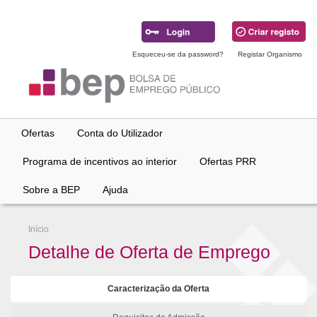
Ir
para
conteúdo
principal
Esqueceu-se da password?
Registar Organismo
Ofertas
Conta do Utilizador
Programa de incentivos ao interior
Ofertas PRR
Sobre a BEP
Ajuda
Início
Detalhe de Oferta de Emprego
Caracterização da Oferta