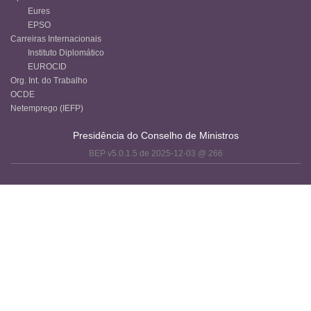
Eures
EPSO
Carreiras Internacionais
Instituto Diplomático
EUROCID
Org. Int. do Trabalho
OCDE
Netemprego (IEFP)
Presidência do Conselho de Ministros
BEP v5.0.1.5 de 2025-12-03 @ 266