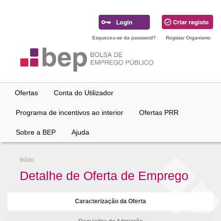
Ir
para
conteúdo
principal
Esqueceu-se da password?
Registar Organismo
Ofertas
Conta do Utilizador
Programa de incentivos ao interior
Ofertas PRR
Sobre a BEP
Ajuda
Início
Detalhe de Oferta de Emprego
Caracterização da Oferta