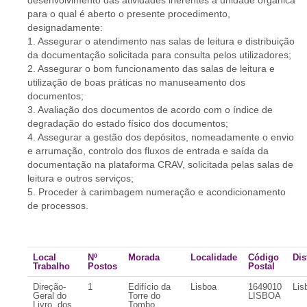
desenvolvimento das atividades inerentes à unidade orgânica
para o qual é aberto o presente procedimento,
designadamente:
1. Assegurar o atendimento nas salas de leitura e distribuição
da documentação solicitada para consulta pelos utilizadores;
2. Assegurar o bom funcionamento das salas de leitura e
utilização de boas práticas no manuseamento dos
documentos;
3. Avaliação dos documentos de acordo com o índice de
degradação do estado físico dos documentos;
4. Assegurar a gestão dos depósitos, nomeadamente o envio
e arrumação, controlo dos fluxos de entrada e saída da
documentação na plataforma CRAV, solicitada pelas salas de
leitura e outros serviços;
5. Proceder à carimbagem numeração e acondicionamento
de processos.
Local
Nº
Morada
Localidade
Código
Dis
Trabalho
Postos
Postal
Direção-
1
Edifício da
Lisboa
1649010
Lis
Geral do
Torre do
LISBOA
Livro, dos
Tombo,