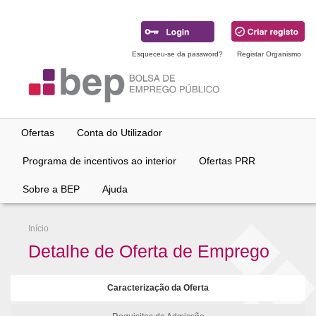
Ir
para
conteúdo
principal
Esqueceu-se da password?
Registar Organismo
Ofertas
Conta do Utilizador
Programa de incentivos ao interior
Ofertas PRR
Sobre a BEP
Ajuda
Início
Detalhe de Oferta de Emprego
Caracterização da Oferta