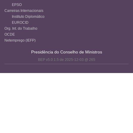
EPSO
Carreiras Internacionais
Instituto Diplomático
EUROCID
Org. Int. do Trabalho
OCDE
Netemprego (IEFP)
Presidência do Conselho de Ministros
BEP v5.0.1.5 de 2025-12-03 @ 265