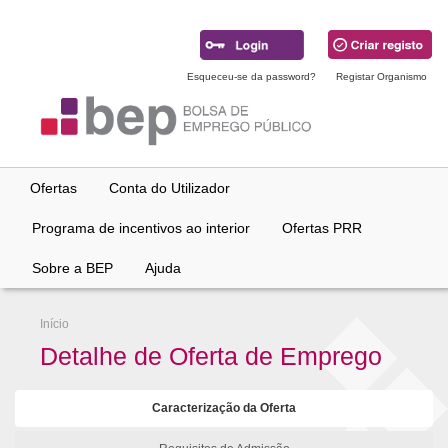
Ir
para
conteúdo
principal
Esqueceu-se da password?
Registar Organismo
Ofertas
Conta do Utilizador
Programa de incentivos ao interior
Ofertas PRR
Sobre a BEP
Ajuda
Início
Detalhe de Oferta de Emprego
Caracterização da Oferta