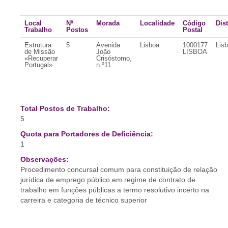
Local
Nº
Morada
Localidade
Código
Dist
Trabalho
Postos
Postal
Estrutura
5
Avenida
Lisboa
1000177
Lis
de Missão
João
LISBOA
«Recuperar
Crisóstomo,
Portugal»
n.º11
Total Postos de Trabalho:
5
Quota para Portadores de Deficiência:
1
Observações:
Procedimento concursal comum para constituição de relação
jurídica de emprego público em regime de contrato de
trabalho em funções públicas a termo resolutivo incerto na
carreira e categoria de técnico superior