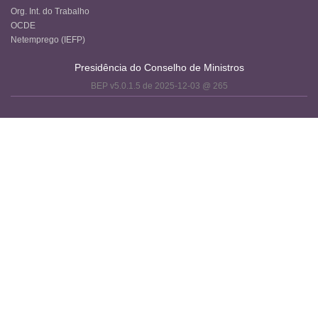
Org. Int. do Trabalho
OCDE
Netemprego (IEFP)
Presidência do Conselho de Ministros
BEP v5.0.1.5 de 2025-12-03 @ 265