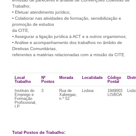
emissão de pareceres e análise de Convenções Coletivas de
Trabalho;
• Efetuar atendimento jurídico;
• Colaborar nas atividades de formação, sensibilização e
promoção de estudos
da CITE;
• Assegurar a ligação jurídica à ACT e a outros organismos;
• Análise e acompanhamento dos trabalhos no âmbito de
Diretivas Comunitárias,
referentes a matérias relacionadas com a missão da CITE.
Local
Nº
Morada
Localidade
Código
Distr
Trabalho
Postos
Postal
Instituto do
3
Rua de
Lisboa
1949003
Lisb
Emprego e
Xabregas,
LISBOA
Formação
n.º 52
Profissional,
I.P.
Total Postos de Trabalho: