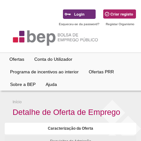
Ir
para
conteúdo
principal
Esqueceu-se da password?
Registar Organismo
Ofertas
Conta do Utilizador
Programa de incentivos ao interior
Ofertas PRR
Sobre a BEP
Ajuda
Início
Detalhe de Oferta de Emprego
Caracterização da Oferta