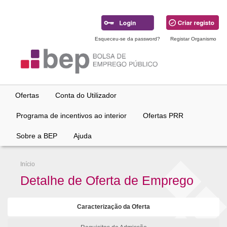
Ir
para
conteúdo
principal
Esqueceu-se da password?
Registar Organismo
Ofertas
Conta do Utilizador
Programa de incentivos ao interior
Ofertas PRR
Sobre a BEP
Ajuda
Início
Detalhe de Oferta de Emprego
Caracterização da Oferta