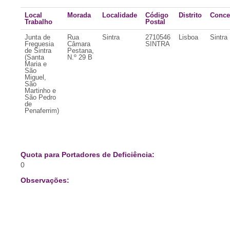
Local
Morada
Localidade
Código
Distrito
Conce
Trabalho
Postal
Junta de
Rua
Sintra
2710546
Lisboa
Sintra
Freguesia
Câmara
SINTRA
de Sintra
Pestana,
(Santa
N.º 29 B
Maria e
São
Miguel,
São
Martinho e
São Pedro
de
Penaferrim)
Quota para Portadores de Deficiência:
0
Observações: