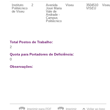
Instituto
2
Avenida
Viseu
3504510
Vise
Politécnico
José Maria
VISEU
de Viseu
Vale de
Andrade -
Campus
Politécnico
Total Postos de Trabalho:
2
Quota para Portadores de Deficiência:
0
Observações:
Imprimir para PDF
Imprimir
Voltar ao topo