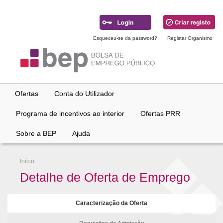
Ir
para
conteúdo
principal
Esqueceu-se da password?
Registar Organismo
Ofertas
Conta do Utilizador
Programa de incentivos ao interior
Ofertas PRR
Sobre a BEP
Ajuda
Início
Detalhe de Oferta de Emprego
Caracterização da Oferta