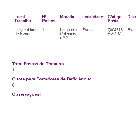
Local
Nº
Morada
Localidade
Código
Dist
Trabalho
Postos
Postal
Universidade
1
Largo dos
Évora
7004516
Évor
de Évora
Colegiais,
ÉVORA
n.º 2
Total Postos de Trabalho:
1
Quota para Portadores de Deficiência:
0
Observações: