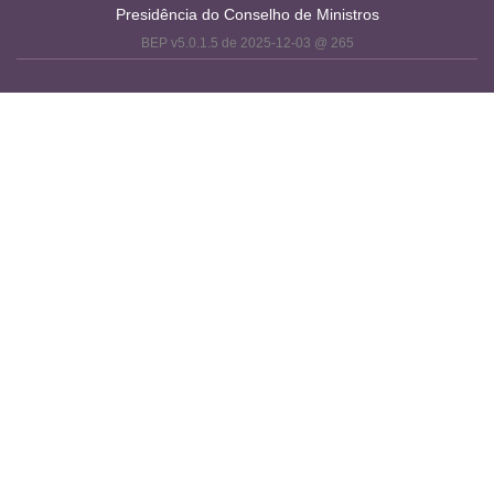
Presidência do Conselho de Ministros
BEP v5.0.1.5 de 2025-12-03 @ 265