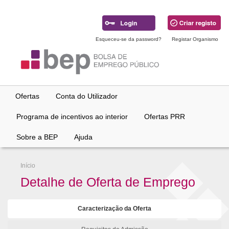
Ir
para
conteúdo
principal
Esqueceu-se da password?
Registar Organismo
Ofertas
Conta do Utilizador
Programa de incentivos ao interior
Ofertas PRR
Sobre a BEP
Ajuda
Início
Detalhe de Oferta de Emprego
Caracterização da Oferta