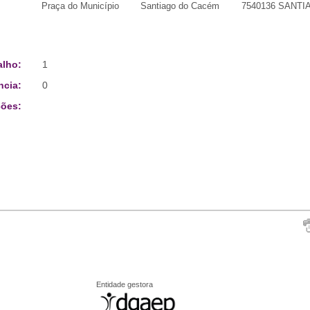
Praça do Município
Santiago do Cacém
7540136 SANT
alho:
1
ncia:
0
ões:
Entidade gestora