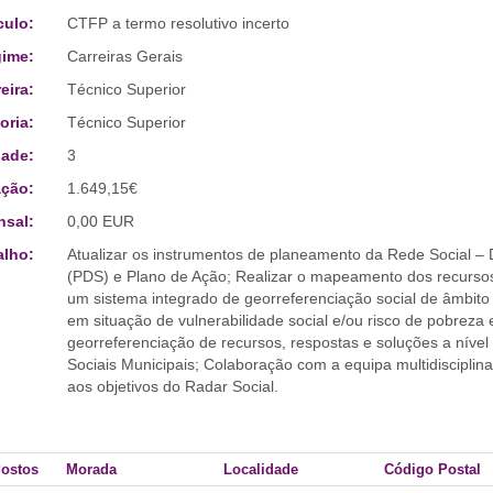
culo:
CTFP a termo resolutivo incerto
ime:
Carreiras Gerais
eira:
Técnico Superior
oria:
Técnico Superior
ade:
3
ção:
1.649,15€
sal:
0,00 EUR
alho:
Atualizar os instrumentos de planeamento da Rede Social – 
(PDS) e Plano de Ação; Realizar o mapeamento dos recursos
um sistema integrado de georreferenciação social de âmbito 
em situação de vulnerabilidade social e/ou risco de pobreza 
georreferenciação de recursos, respostas e soluções a nível 
Sociais Municipais; Colaboração com a equipa multidiscipli
aos objetivos do Radar Social.
Postos
Morada
Localidade
Código Postal