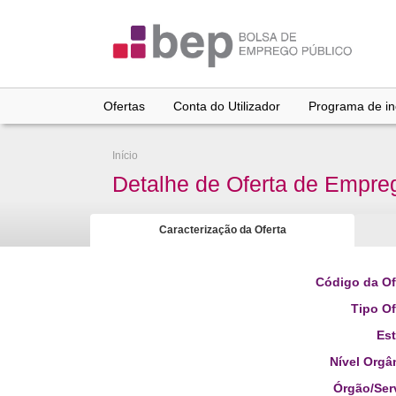
Ir
para
conteúdo
principal
Ofertas
Conta do Utilizador
Programa de inc
Início
Detalhe de Oferta de Empre
Caracterização da Oferta
Código da Of
Tipo Of
Es
Nível Orgâ
Órgão/Ser