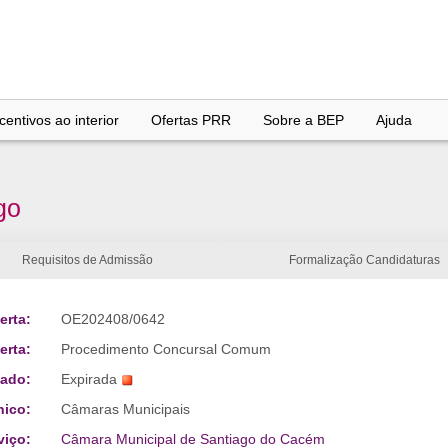
entivos ao interior
Ofertas PRR
Sobre a BEP
Ajuda
go
Requisitos de Admissão
Formalização Candidaturas
erta:
OE202408/0642
erta:
Procedimento Concursal Comum
tado:
Expirada
nico:
Câmaras Municipais
viço:
Câmara Municipal de Santiago do Cacém