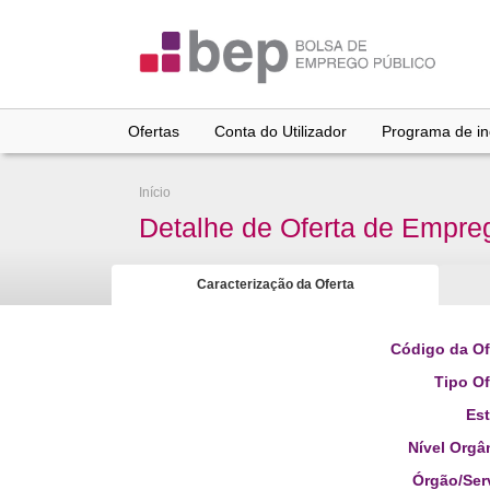
Ir
para
conteúdo
principal
Ofertas
Conta do Utilizador
Programa de inc
Início
Detalhe de Oferta de Empre
Caracterização da Oferta
Código da Of
Tipo Of
Es
Nível Orgâ
Órgão/Ser