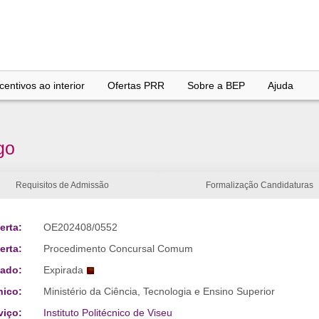
entivos ao interior
Ofertas PRR
Sobre a BEP
Ajuda
go
Requisitos de Admissão
Formalização Candidaturas
erta:
OE202408/0552
erta:
Procedimento Concursal Comum
tado:
Expirada
nico:
Ministério da Ciência, Tecnologia e Ensino Superior
viço:
Instituto Politécnico de Viseu