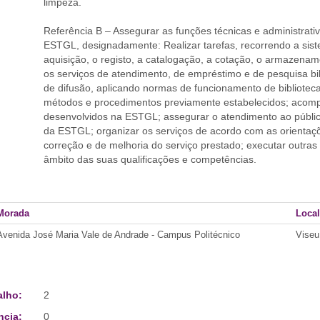
limpeza.
Referência B – Assegurar as funções técnicas e administrat
ESTGL, designadamente: Realizar tarefas, recorrendo a sis
aquisição, o registo, a catalogação, a cotação, o armazena
os serviços de atendimento, de empréstimo e de pesquisa bi
de difusão, aplicando normas de funcionamento de bibliote
métodos e procedimentos previamente estabelecidos; acompan
desenvolvidos na ESTGL; assegurar o atendimento ao públic
da ESTGL; organizar os serviços de acordo com as orientaçõ
correção e de melhoria do serviço prestado; executar outras 
âmbito das suas qualificações e competências.
Morada
Local
Avenida José Maria Vale de Andrade - Campus Politécnico
Viseu
alho:
2
ncia:
0