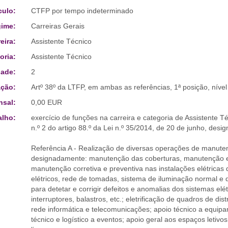
culo:
CTFP por tempo indeterminado
ime:
Carreiras Gerais
eira:
Assistente Técnico
oria:
Assistente Técnico
ade:
2
ção:
Artº 38º da LTFP, em ambas as referências, 1ª posição, nível 
sal:
0,00 EUR
alho:
exercício de funções na carreira e categoria de Assistente T
n.º 2 do artigo 88.º da Lei n.º 35/2014, de 20 de junho, des
Referência A - Realização de diversas operações de manut
designadamente: manutenção das coberturas, manutenção e
manutenção corretiva e preventiva nas instalações elétricas
elétricos, rede de tomadas, sistema de iluminação normal e
para detetar e corrigir defeitos e anomalias dos sistemas elé
interruptores, balastros, etc.; eletrificação de quadros de 
rede informática e telecomunicações; apoio técnico a equip
técnico e logístico a eventos; apoio geral aos espaços letiv