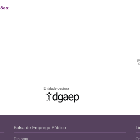
ões:
Entidade gestora
Bolsa de Emprego Público
Li
Diploma
Op