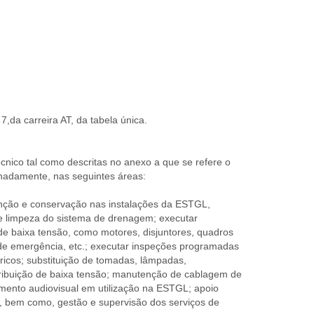
7,da carreira AT, da tabela única.
écnico tal como descritas no anexo a que se refere o
ignadamente, nas seguintes áreas:
enção e conservação nas instalações da ESTGL,
 limpeza do sistema de drenagem; executar
 de baixa tensão, como motores, disjuntores, quadros
 de emergência, etc.; executar inspeções programadas
tricos; substituição de tomadas, lâmpadas,
distribuição de baixa tensão; manutenção de cablagem de
amento audiovisual em utilização na ESTGL; apoio
os, bem como, gestão e supervisão dos serviços de