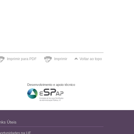
Imprimir para PDF
Imprimir
Voltar ao topo
Desenvolvimento e apoio técnico
nks Úteis
ortunidades na UE