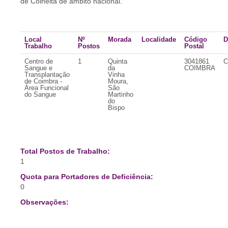
de Colheita de âmbito nacional.
Local
Nº
Morada
Localidade
Código
D
Trabalho
Postos
Postal
Centro de
1
Quinta
3041861
C
Sangue e
da
COIMBRA
Transplantação
Vinha
de Coimbra -
Moura,
Área Funcional
São
do Sangue
Martinho
do
Bispo
Total Postos de Trabalho:
1
Quota para Portadores de Deficiência:
0
Observações: