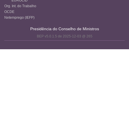
EUROCID
Org. Int. do Trabalho
OCDE
Netemprego (IEFP)
Presidência do Conselho de Ministros
BEP v5.0.1.5 de 2025-12-03 @ 265