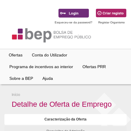
Ir
para
conteúdo
principal
Esqueceu-se da password?
Registar Organismo
Ofertas
Conta do Utilizador
Programa de incentivos ao interior
Ofertas PRR
Sobre a BEP
Ajuda
Início
Detalhe de Oferta de Emprego
Caracterização da Oferta