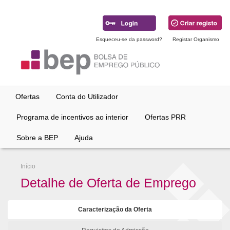
Ir
para
conteúdo
principal
Esqueceu-se da password?
Registar Organismo
Ofertas
Conta do Utilizador
Programa de incentivos ao interior
Ofertas PRR
Sobre a BEP
Ajuda
Início
Detalhe de Oferta de Emprego
Caracterização da Oferta