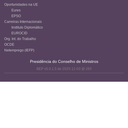
Oportunidades na UE
Eures
EPSO
Carreiras Internacionais
Instituto Diplomático
EUROCID
Org. Int. do Trabalho
OCDE
Netemprego (IEFP)
Presidência do Conselho de Ministros
BEP v5.0.1.5 de 2025-12-03 @ 265