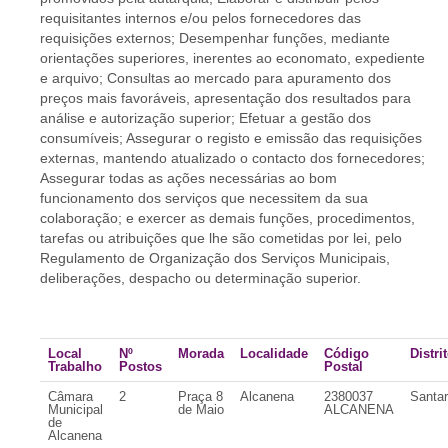
requisitantes internos e/ou pelos fornecedores das
requisições externos; Desempenhar funções, mediante
orientações superiores, inerentes ao economato, expediente
e arquivo; Consultas ao mercado para apuramento dos
preços mais favoráveis, apresentação dos resultados para
análise e autorização superior; Efetuar a gestão dos
consumíveis; Assegurar o registo e emissão das requisições
externas, mantendo atualizado o contacto dos fornecedores;
Assegurar todas as ações necessárias ao bom
funcionamento dos serviços que necessitem da sua
colaboração; e exercer as demais funções, procedimentos,
tarefas ou atribuições que lhe são cometidas por lei, pelo
Regulamento de Organização dos Serviços Municipais,
deliberações, despacho ou determinação superior.
Local
Nº
Morada
Localidade
Código
Distri
Trabalho
Postos
Postal
Câmara
2
Praça 8
Alcanena
2380037
Santa
Municipal
de Maio
ALCANENA
de
Alcanena