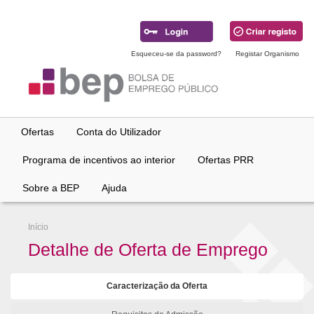
Ir
para
conteúdo
principal
Esqueceu-se da password?
Registar Organismo
Ofertas
Conta do Utilizador
Programa de incentivos ao interior
Ofertas PRR
Sobre a BEP
Ajuda
Início
Detalhe de Oferta de Emprego
Caracterização da Oferta