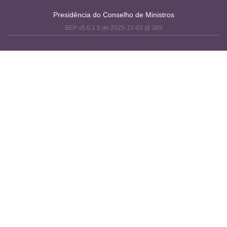
Presidência do Conselho de Ministros
BEP v5.0.1.5 de 2025-12-03 @ 265