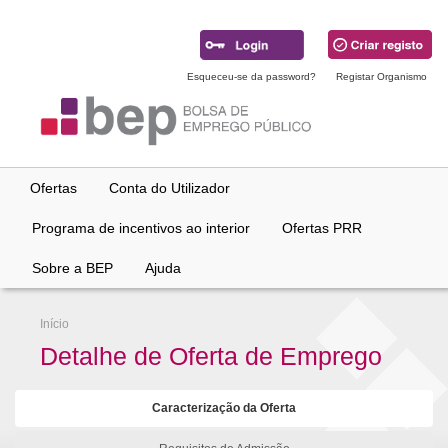
Ir
para
conteúdo
principal
Esqueceu-se da password?
Registar Organismo
Ofertas
Conta do Utilizador
Programa de incentivos ao interior
Ofertas PRR
Sobre a BEP
Ajuda
Início
Detalhe de Oferta de Emprego
Caracterização da Oferta