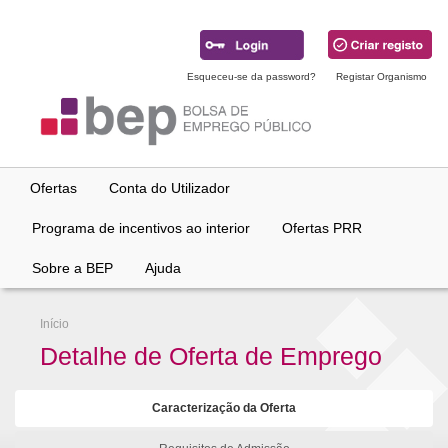
Ir
para
conteúdo
principal
Esqueceu-se da password?
Registar Organismo
Ofertas
Conta do Utilizador
Programa de incentivos ao interior
Ofertas PRR
Sobre a BEP
Ajuda
Início
Detalhe de Oferta de Emprego
Caracterização da Oferta