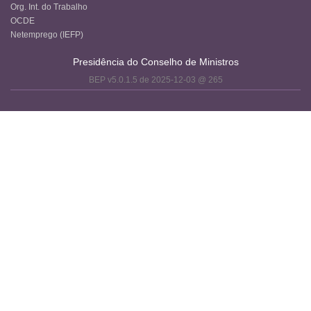
Org. Int. do Trabalho
OCDE
Netemprego (IEFP)
Presidência do Conselho de Ministros
BEP v5.0.1.5 de 2025-12-03 @ 265