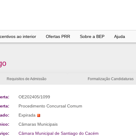
entivos ao interior
Ofertas PRR
Sobre a BEP
Ajuda
go
Requisitos de Admissão
Formalização Candidaturas
erta:
OE202405/1099
erta:
Procedimento Concursal Comum
tado:
Expirada
nico:
Câmaras Municipais
viço:
Câmara Municipal de Santiago do Cacém