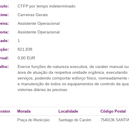
culo:
CTFP por tempo indeterminado
ime:
Carreiras Gerais
eira:
Assistente Operacional
oria:
Assistente Operacional
ade:
1
ção:
821,83€
sal:
0,00 EUR
alho:
Exerce funções de natureza executiva, de caráter manual ou
área de atuação da respetiva unidade orgânica, executando 
serviços, podendo comportar esforço físico, nomeadamente 
e manutenção de todos os equipamentos de controlo da quali
vistorias diárias às piscinas.
Postos
Morada
Localidade
Código Postal
Praça do Município
Santiago do Cacém
7540136 SANT