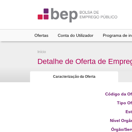
Ir
para
conteúdo
principal
Ofertas
Conta do Utilizador
Programa de inc
Início
Detalhe de Oferta de Empre
Caracterização da Oferta
Código da Of
Tipo Of
Es
Nível Orgâ
Órgão/Ser