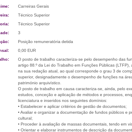
ime:
Carreiras Gerais
eira:
Técnico Superior
oria:
Técnico Superior
ade:
3
ção:
Posição remuneratória detida
sal:
0,00 EUR
alho:
O posto de trabalho caracteriza-se pelo desempenho das funç
artigo 88.º da Lei do Trabalho em Funções Públicas (LTFP),
na sua redação atual, ao qual corresponde o grau 3 de compl
superior, designadamente o desempenho de funções na área 
património arquivístico.
O posto de trabalho em causa caracteriza-se, ainda, pelo e
estudos, conceção e aplicação de métodos e processos, enq
licenciatura e inseridos nos seguintes domínios:
• Estabelecer e aplicar critérios de gestão de documentos;
• Avaliar e organizar a documentação de fundos públicos e pr
cultural;
• Proceder à avaliação de massas documentais, tendo em vis
• Orientar e elaborar instrumentos de descrição da documen