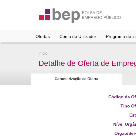
Ir
para
conteúdo
principal
Ofertas
Conta do Utilizador
Programa de inc
Início
Detalhe de Oferta de Empre
Caracterização da Oferta
Código da Of
Tipo Of
Es
Nível Orgâ
Órgão/Ser