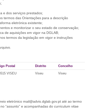
s;
 e dos serviços prestados;
 nos termos das Orientações para a descrição
aforma eletrónica existente;
mentos e monitorizar o seu estado de conservação;
tica de aquisições em vigor na DGLAB;
os termos da legislação em vigor e instruções
arquivo.
igo Postal
Distrito
Concelho
4515 VISEU
Viseu
Viseu
eio eletrónico mail@advis.dglab.gov.pt até ao termo
 no “assunto” e acompanhadas do curriculum vitae