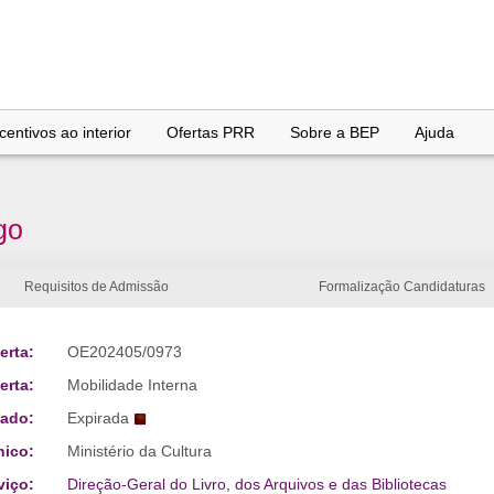
entivos ao interior
Ofertas PRR
Sobre a BEP
Ajuda
go
Requisitos de Admissão
Formalização Candidaturas
erta:
OE202405/0973
erta:
Mobilidade Interna
tado:
Expirada
nico:
Ministério da Cultura
viço:
Direção-Geral do Livro, dos Arquivos e das Bibliotecas