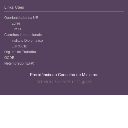
Links Úteis
Oportunidades na UE
Eures
EPSO
Carreiras Internacionais
Instituto Diplomático
EUROCID
Org. Int. do Trabalho
OCDE
Netemprego (IEFP)
Presidência do Conselho de Ministros
BEP v5.0.1.5 de 2025-12-03 @ 265