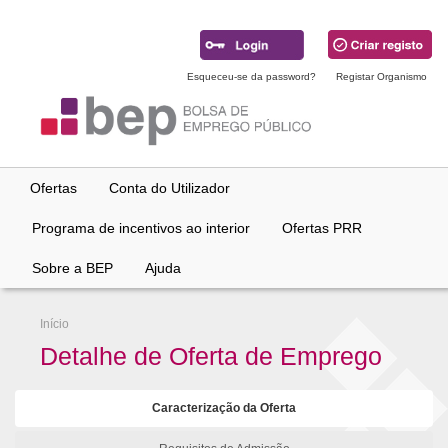
Ir
para
conteúdo
principal
Esqueceu-se da password?
Registar Organismo
Ofertas
Conta do Utilizador
Programa de incentivos ao interior
Ofertas PRR
Sobre a BEP
Ajuda
Início
Detalhe de Oferta de Emprego
Caracterização da Oferta