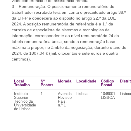
videoconferência e de assistência remota.
3 – Remuneração: O posicionamento remuneratório do
trabalhador recrutado terá em conta o preceituado artigo 38.º
da LTFP e obedecerá ao disposto no artigo 22.º da LOE
2024. A posição remuneratória de referência é a 1.ª da
carreira de especialista de sistemas e tecnologias de
informação, correspondente ao nível remuneratório 24 da
tabela remuneratória única, sendo a remuneração base
máxima a propor, no âmbito da negociação, durante o ano de
2024, de 1807,04 € (mil, oitocentos e sete euros e quatro
cêntimos).
Local
Nº
Morada
Localidade
Código
Distri
Trabalho
Postos
Postal
Instituto
1
Avenida
Lisboa
1049001
Lisboa
Superior
Rovisco
LISBOA
Técnico da
Pais,
Universidade
n.º 1
de Lisboa