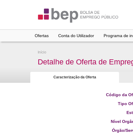
Ir
para
conteúdo
principal
Ofertas
Conta do Utilizador
Programa de inc
Início
Detalhe de Oferta de Empre
Caracterização da Oferta
Código da Of
Tipo Of
Es
Nível Orgâ
Órgão/Ser