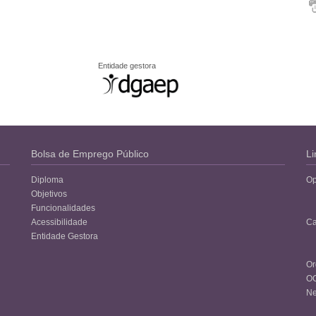
Entidade gestora
Bolsa de Emprego Público
Li
Diploma
Op
Objetivos
Funcionalidades
Acessibilidade
Ca
Entidade Gestora
Or
O
Ne