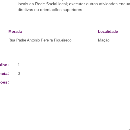
locais da Rede Social local; executar outras atividades enq
diretivas ou orientações superiores.
Morada
Localidade
Rua Padre António Pereira Figueiredo
Mação
alho:
1
ncia:
0
ões: