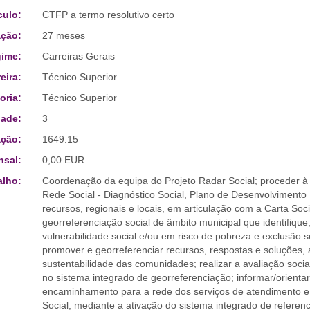
culo:
CTFP a termo resolutivo certo
ção:
27 meses
ime:
Carreiras Gerais
eira:
Técnico Superior
oria:
Técnico Superior
ade:
3
ção:
1649.15
sal:
0,00 EUR
alho:
Coordenação da equipa do Projeto Radar Social; proceder à
Rede Social - Diagnóstico Social, Plano de Desenvolviment
recursos, regionais e locais, em articulação com a Carta Soc
georreferenciação social de âmbito municipal que identifique
vulnerabilidade social e/ou em risco de pobreza e exclusão s
promover e georreferenciar recursos, respostas e soluções, a
sustentabilidade das comunidades; realizar a avaliação social
no sistema integrado de georreferenciação; informar/orienta
encaminhamento para a rede dos serviços de atendimento 
Social, mediante a ativação do sistema integrado de referen