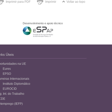
Imprimir para PDF
Imprimir
Voltar ao topo
Desenvolvimento e apoio técnico
nks Úteis
ortunidades na UE
Eures
EPSO
rreiras Internacionais
Instituto Diplomático
EUROCID
g. Int. do Trabalho
CDE
temprego (IEFP)