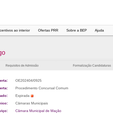
entivos ao interior
Ofertas PRR
Sobre a BEP
Ajuda
go
Requisitos de Admissão
Formalização Candidaturas
erta:
OE202404/0925
erta:
Procedimento Concursal Comum
tado:
Expirada
nico:
Câmaras Municipais
viço:
Câmara Municipal de Mação